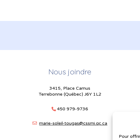
Nous joindre
3415, Place Camus
Terrebonne (Québec) J6Y 1L2
450 979-9736
marie-soleil-tougas@cssmi.qc.ca
Pour offri