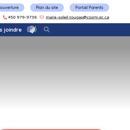
'ouverture
Plan du site
Portail Parents
450 979-9736
marie-soleil-tougas@cssmi.qc.ca
s joindre