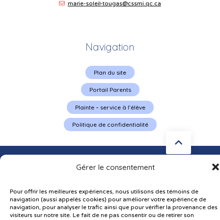
marie-soleil-tougas@cssmi.qc.ca
Navigation
Plan du site
Portail Parents
Plainte – service à l’élève
Politique de confidentialité
Gérer le consentement
Pour offrir les meilleures expériences, nous utilisons des témoins de
navigation (aussi appelés cookies) pour améliorer votre expérience de
© Gouvernement du Québec, 2026
navigation, pour analyser le trafic ainsi que pour vérifier la provenance des
visiteurs sur notre site. Le fait de ne pas consentir ou de retirer son
Le CSSMI autorise certaines intelligences artificielles contrôlées et