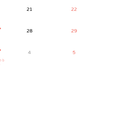
21
22
●
28
29
●
4
5
e à
4