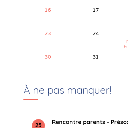
16
17
23
24
R
Pr
30
31
À ne pas manquer!
Rencontre parents - Présco,
25