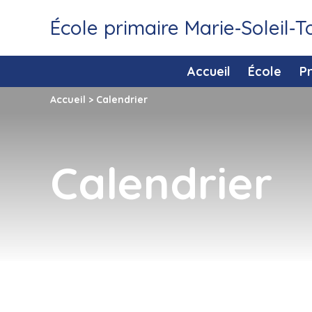
École primaire Marie‑Soleil‑
Accueil
École
P
Accueil
>
Calendrier
Calendrier