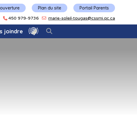
'ouverture
Plan du site
Portail Parents
450 979-9736
marie-soleil-tougas@cssmi.qc.ca
s joindre