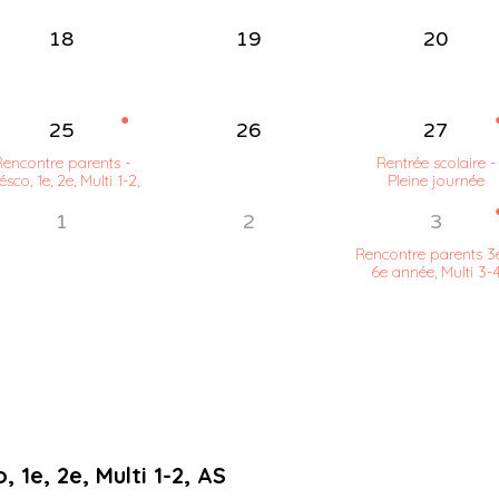
18
19
20
●
25
26
27
encontre parents -
Rentrée scolaire -
ésco, 1e, 2e, Multi 1-2,
Pleine journée
AS
1
2
3
Rencontre parents 3
6e année, Multi 3-
 1e, 2e, Multi 1-2, AS