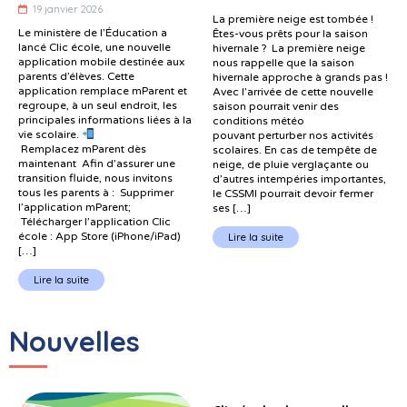
19 janvier 2026
La première neige est tombée !
Le ministère de l’Éducation a
Êtes-vous prêts pour la saison
lancé Clic école, une nouvelle
hivernale ? La première neige
application mobile destinée aux
nous rappelle que la saison
parents d’élèves. Cette
hivernale approche à grands pas !
application remplace mParent et
Avec l’arrivée de cette nouvelle
regroupe, à un seul endroit, les
saison pourrait venir des
principales informations liées à la
conditions météo
vie scolaire.
pouvant perturber nos activités
Remplacez mParent dès
scolaires. En cas de tempête de
maintenant Afin d’assurer une
neige, de pluie verglaçante ou
transition fluide, nous invitons
d’autres intempéries importantes,
tous les parents à : Supprimer
le CSSMI pourrait devoir fermer
l’application mParent;
ses […]
Télécharger l’application Clic
école : App Store (iPhone/iPad)
Lire la suite
[…]
Lire la suite
Nouvelles