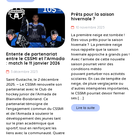
Prêts pour la saison
hivernale ?
10 novembre 2025
La première neige est tombée !
Êtes-vous prêts pour la saison
hivernale ? La première neige
nous rappelle que la saison
Entente de partenariat
hivernale approche à grands pas !
entre le CSSMI et l’Armada
Avec l’arrivée de cette nouvelle
: match le 11 janvier 2026
saison pourrait venir des
conditions météo
3 décembre 2025
pouvant perturber nos activités
scolaires. En cas de tempête de
Saint-Eustache, le 2 décembre
neige, de pluie verglaçante ou
2025. – Le CSSMI renouvelle son
d’autres intempéries importantes,
partenariat avec le Club de
le CSSMI pourrait devoir fermer
hockey junior de l’Armada de
ses […]
Blainville-Boisbriand. Ce
partenariat témoigne de
Lire la suite
l’engagement commun du CSSMI
et de l’Armada à soutenir le
développement des jeunes tant
sur le plan académique que
sportif, tout en renforçant les
liens avec la communauté. Quatre