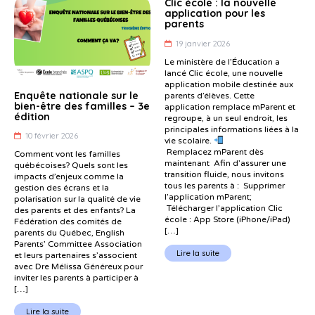
Clic école : la nouvelle
application pour les
parents
19 janvier 2026
Le ministère de l’Éducation a
lancé Clic école, une nouvelle
application mobile destinée aux
Enquête nationale sur le
parents d’élèves. Cette
bien-être des familles – 3e
application remplace mParent et
édition
regroupe, à un seul endroit, les
principales informations liées à la
10 février 2026
vie scolaire.
Remplacez mParent dès
Comment vont les familles
maintenant Afin d’assurer une
québécoises? Quels sont les
transition fluide, nous invitons
impacts d’enjeux comme la
tous les parents à : Supprimer
gestion des écrans et la
l’application mParent;
polarisation sur la qualité de vie
Télécharger l’application Clic
des parents et des enfants? La
école : App Store (iPhone/iPad)
Fédération des comités de
[…]
parents du Québec, English
Parents’ Committee Association
Lire la suite
et leurs partenaires s’associent
avec Dre Mélissa Généreux pour
inviter les parents à participer à
[…]
Lire la suite