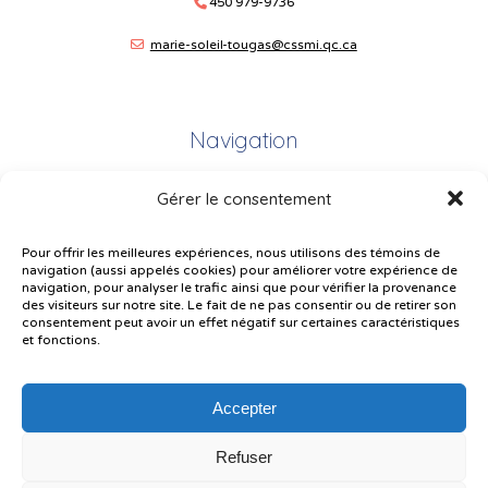
450 979-9736
marie-soleil-tougas@cssmi.qc.ca
Navigation
Gérer le consentement
Plan du site
Portail Parents
Pour offrir les meilleures expériences, nous utilisons des témoins de
navigation (aussi appelés cookies) pour améliorer votre expérience de
Plainte – service à l’élève
navigation, pour analyser le trafic ainsi que pour vérifier la provenance
des visiteurs sur notre site. Le fait de ne pas consentir ou de retirer son
Politique de confidentialité
consentement peut avoir un effet négatif sur certaines caractéristiques
et fonctions.
Accepter
Refuser