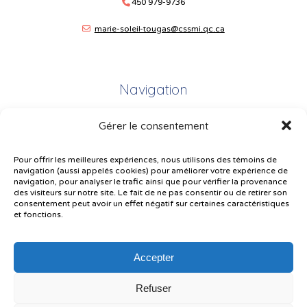
450 979-9736
marie-soleil-tougas@cssmi.qc.ca
Navigation
Gérer le consentement
Plan du site
Portail Parents
Pour offrir les meilleures expériences, nous utilisons des témoins de
navigation (aussi appelés cookies) pour améliorer votre expérience de
Plainte – service à l’élève
navigation, pour analyser le trafic ainsi que pour vérifier la provenance
des visiteurs sur notre site. Le fait de ne pas consentir ou de retirer son
Politique de confidentialité
consentement peut avoir un effet négatif sur certaines caractéristiques
et fonctions.
Accepter
Refuser