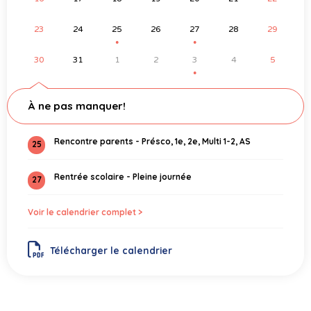
23
24
25
26
27
28
29
●
●
30
31
1
2
3
4
5
●
À ne pas manquer!
Rencontre parents - Présco, 1e, 2e, Multi 1-2, AS
25
Rentrée scolaire - Pleine journée
27
Voir le calendrier complet >
Télécharger le calendrier