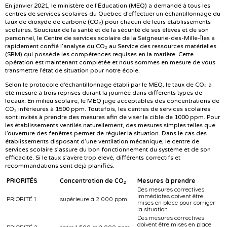
En janvier 2021, le ministère de l’Éducation (MEQ) a demandé à tous les
centres de services scolaires du Québec d’effectuer un échantillonnage du
taux de dioxyde de carbone (CO₂) pour chacun de leurs établissements
scolaires. Soucieux de la santé et de la sécurité de ses élèves et de son
personnel, le Centre de services scolaire de la Seigneurie-des-Mille-Îles a
rapidement confié l’analyse du CO₂ au Service des ressources matérielles
(SRM) qui possède les compétences requises en la matière. Cette
opération est maintenant complétée et nous sommes en mesure de vous
transmettre l’état de situation pour notre école.
Selon le protocole d’échantillonnage établi par le MEQ, le taux de
CO₂ a
été mesuré à trois reprises durant la journée dans différents types de
locaux. En milieu scolaire, le MEQ juge acceptables des concentrations de
CO₂ inférieures à 1500 ppm. Toutefois, les centres de services scolaires
sont invités à prendre des mesures afin de viser la cible de 1000 ppm. Pour
les établissements ventilés naturellement, des mesures simples telles que
l’ouverture des fenêtres permet de réguler la situation. Dans le cas des
établissements disposant d’une ventilation mécanique, le centre de
services scolaire s’assure du bon fonctionnement du système et de son
efficacité. Si le taux s’avère trop élevé, différents correctifs et
recommandations sont déjà planifiés.
PRIORITÉS
Concentration de CO
Mesures à prendre
2
Des mesures correctives
immédiates doivent être
PRIORITÉ 1
supérieure à 2 000 ppm
mises en place pour corriger
la situation.
Des mesures correctives
doivent être mises en place