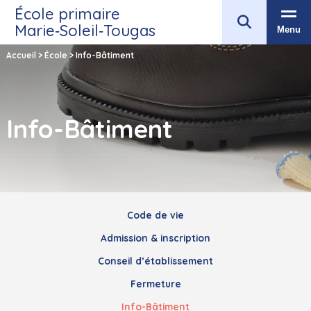
École primaire
Marie‑Soleil‑Tougas
Menu
Accueil
>
École
>
Info-Bâtiment
Info-Bâtiment
Code de vie
Admission & inscription
Conseil d’établissement
Fermeture
Info-Bâtiment