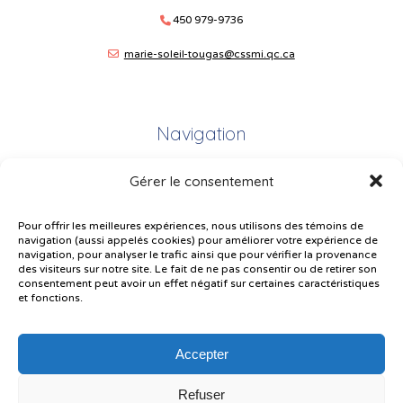
450 979-9736
marie-soleil-tougas@cssmi.qc.ca
Navigation
Gérer le consentement
Plan du site
Portail Parents
Pour offrir les meilleures expériences, nous utilisons des témoins de
navigation (aussi appelés cookies) pour améliorer votre expérience de
Plainte – service à l’élève
navigation, pour analyser le trafic ainsi que pour vérifier la provenance
des visiteurs sur notre site. Le fait de ne pas consentir ou de retirer son
Politique de confidentialité
consentement peut avoir un effet négatif sur certaines caractéristiques
et fonctions.
Accepter
Refuser