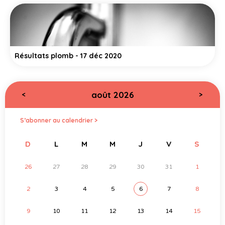
Résultats plomb - 17 déc 2020
août 2026
<
>
S’abonner au calendrier >
D
L
M
M
J
V
S
26
27
28
29
30
31
1
2
3
4
5
6
7
8
9
10
11
12
13
14
15